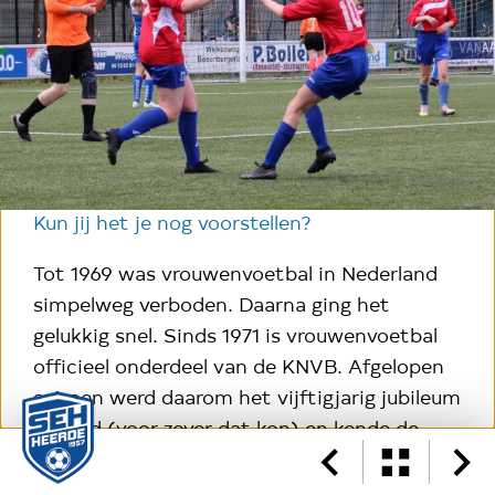
Kun jij het je nog voorstellen?
Tot 1969 was vrouwenvoetbal in Nederland
simpelweg verboden. Daarna ging het
gelukkig snel. Sinds 1971 is vrouwenvoetbal
officieel onderdeel van de KNVB. Afgelopen
seizoen werd daarom het vijftigjarig jubileum
gevierd (voor zover dat kon) en kende de
KNVB bijna 160.000 (!) vrouwelijke leden.
Cover
Inhoudsopgave
01
Bovendien is het dit seizoen voor vrouwen in