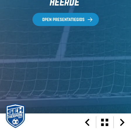
heerde
open presentatiegids
Cover
Inhoudsopgave
01